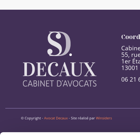
Coord
Cabine
55, rue
1er Ét
13001 
06 21 
© Copyright -
Avocat Decaux
- Site réalisé par
Winsiders